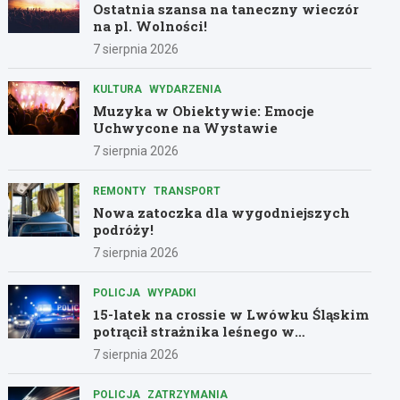
Ostatnia szansa na taneczny wieczór
na pl. Wolności!
7 sierpnia 2026
KULTURA
WYDARZENIA
Muzyka w Obiektywie: Emocje
Uchwycone na Wystawie
7 sierpnia 2026
REMONTY
TRANSPORT
Nowa zatoczka dla wygodniejszych
podróży!
7 sierpnia 2026
POLICJA
WYPADKI
15-latek na crossie w Lwówku Śląskim
potrącił strażnika leśnego w
dramatycznej ucieczce przed policją
7 sierpnia 2026
POLICJA
ZATRZYMANIA