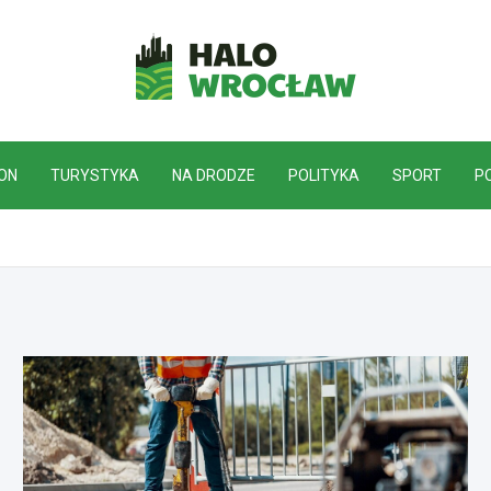
HaloWrocław.pl
ON
TURYSTYKA
NA DRODZE
POLITYKA
SPORT
P