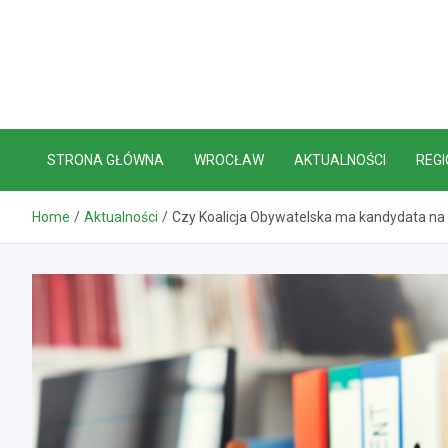
Skip
to
content
STRONA GŁÓWNA
WROCŁAW
AKTUALNOŚCI
REGI
Home
Aktualności
Czy Koalicja Obywatelska ma kandydata na