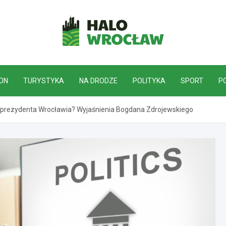
HaloWrocław.pl
ON
TURYSTYKA
NA DRODZE
POLITYKA
SPORT
P
 prezydenta Wrocławia? Wyjaśnienia Bogdana Zdrojewskiego