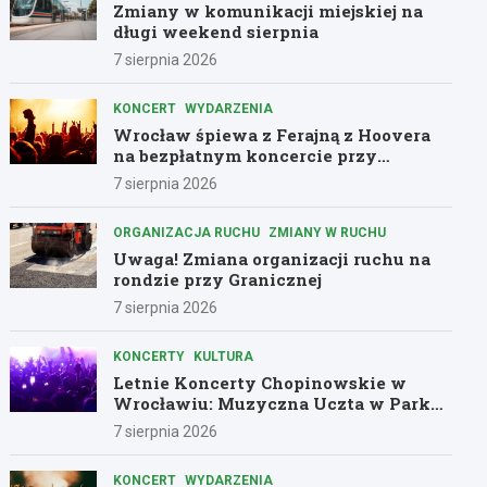
Zmiany w komunikacji miejskiej na
długi weekend sierpnia
7 sierpnia 2026
KONCERT
WYDARZENIA
Wrocław śpiewa z Ferajną z Hoovera
na bezpłatnym koncercie przy
Komuny Paryskiej
7 sierpnia 2026
ORGANIZACJA RUCHU
ZMIANY W RUCHU
Uwaga! Zmiana organizacji ruchu na
rondzie przy Granicznej
7 sierpnia 2026
KONCERTY
KULTURA
Letnie Koncerty Chopinowskie w
Wrocławiu: Muzyczna Uczta w Parku
Południowym!
7 sierpnia 2026
KONCERT
WYDARZENIA