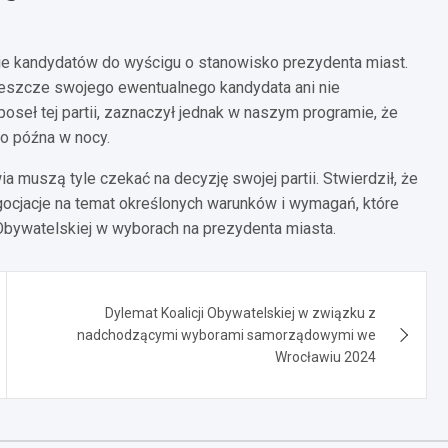
nie kandydatów do wyścigu o stanowisko prezydenta miast.
 jeszcze swojego ewentualnego kandydata ani nie
poseł tej partii, zaznaczył jednak w naszym programie, że
o późna w nocy.
 muszą tyle czekać na decyzję swojej partii. Stwierdził, że
cjacje na temat określonych warunków i wymagań, które
 Obywatelskiej w wyborach na prezydenta miasta.
Dylemat Koalicji Obywatelskiej w związku z
nadchodzącymi wyborami samorządowymi we
Wrocławiu 2024