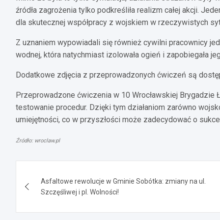
źródła zagrożenia tylko podkreśliła realizm całej akcji. Je
dla skutecznej współpracy z wojskiem w rzeczywistych syt
Z uznaniem wypowiadali się również cywilni pracownicy jed
wodnej, która natychmiast izolowała ogień i zapobiegała je
Dodatkowe zdjęcia z przeprowadzonych ćwiczeń są dostępn
Przeprowadzone ćwiczenia w 10 Wrocławskiej Brygadzie Łąc
testowanie procedur. Dzięki tym działaniom zarówno wojsko
umiejętności, co w przyszłości może zadecydować o sukce
Źródło: wroclaw.pl
Nawigacja
Asfaltowe rewolucje w Gminie Sobótka: zmiany na ul.
wpisu
Szczęśliwej i pl. Wolności!