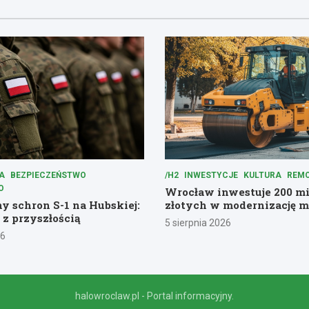
A
BEZPIECZEŃSTWO
/H2
INWESTYCJE
KULTURA
REM
O
Wrocław inwestuje 200 m
 schron S-1 na Hubskiej:
złotych w modernizację m
 z przyszłością
5 sierpnia 2026
26
halowroclaw.pl - Portal informacyjny.