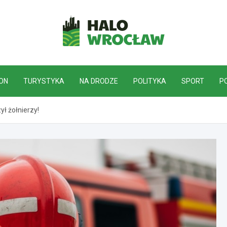
HaloWrocław.pl
ON
TURYSTYKA
NA DRODZE
POLITYKA
SPORT
P
ył żołnierzy!