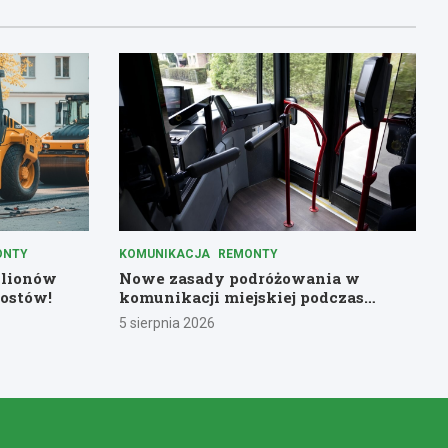
ONTY
KOMUNIKACJA
REMONTY
ilionów
Nowe zasady podróżowania w
ostów!
komunikacji miejskiej podczas
remontów
5 sierpnia 2026