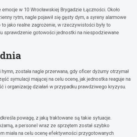
 emocje w 10 Wrocławskiej Brygadzie Łączności. Około
enny rytm, nagle pojawił się gęsty dym, a syreny alarmowe
 to jako realne zagrożenie, w rzeczywistości były to
lu sprawdzenie gotowości jednostki na niespodziewane
dnia
i hymn, została nagle przerwana, gdy oficer dyżurny otrzymał
ść symulacji mającej na celu ocenę, jak jednostka reaguje na
ć i organizację działań w przypadku prawdziwego kryzysu.
kreśla powagę, z jaką traktowane są takie sytuacje.
arną, a personel wraz ze sprzętem został szybko
em miała na celu ocenę efektywności przygotowanych