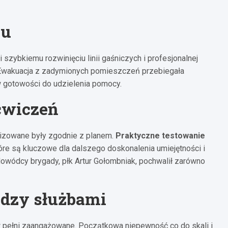
cu
 szybkiemu rozwinięciu linii gaśniczych i profesjonalnej
 Ewakuacja z zadymionych pomieszczeń przebiegała
 gotowości do udzielenia pomocy.
ćwiczeń
lizowane były zgodnie z planem.
Praktyczne testowanie
tóre są kluczowe dla dalszego doskonalenia umiejętności i
owódcy brygady, płk Artur Gołombniak, pochwalił zarówno
ędzy służbami
 w pełni zaangażowane. Początkowa niepewność co do skali i