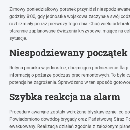
Zimowy poniedziałkowy poranek przyniósł niespodziewane
godziny 8:00, gdy jednostka wojskowa zaczynała swój codzi
rozbrzmiały po raz pierwszy tego dnia. Choć wielu odebrało
starannie zaplanowane ćwiczenia kryzysowe, mające na ce
sytuacje.
Niespodziewany początek 
Rutyna poranka w jednostce, obejmująca podniesienie flagi 
informację o pożarze podczas prac remontowych. To była czę
potencjalne zagrożenia. Sprawdzano w ten sposób gotowoś
Szybka reakcja na alarm
Procedury awaryjne zostały wdrożone błyskawicznie, co pod
Powiadomiono dowódcę brygady oraz Państwową Straż Poż
ewakuowany. Realizacja działań zgodnie z założonym plan