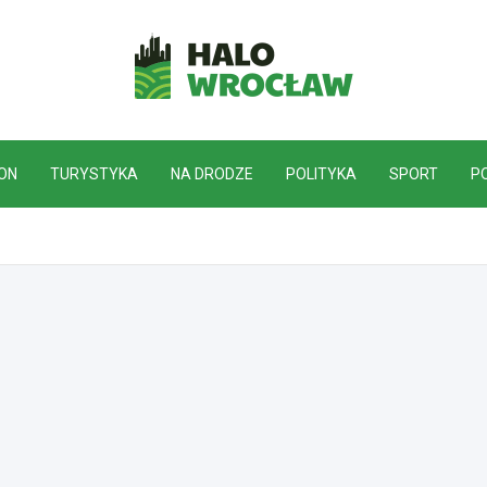
HaloWrocław.pl
ON
TURYSTYKA
NA DRODZE
POLITYKA
SPORT
P