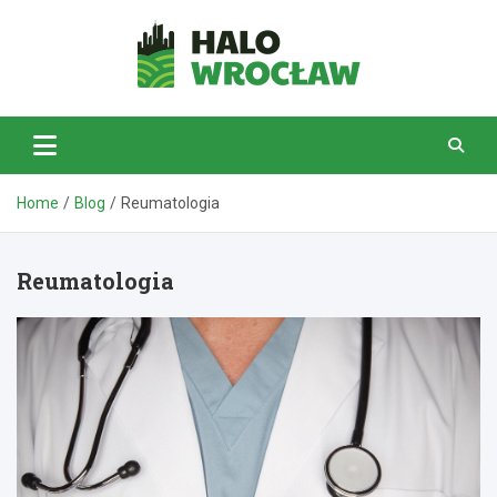
Skip
to
content
HaloWrocław.pl
Home
Blog
Reumatologia
Reumatologia