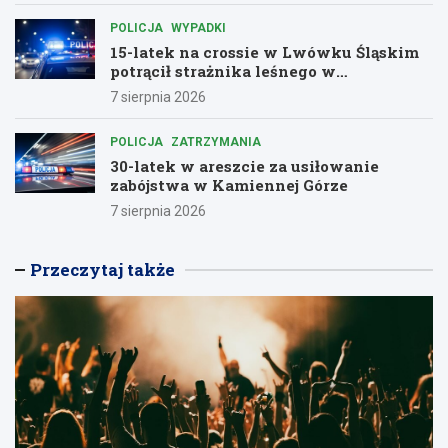
POLICJA
WYPADKI
15-latek na crossie w Lwówku Śląskim
potrącił strażnika leśnego w
dramatycznej ucieczce przed policją
7 sierpnia 2026
POLICJA
ZATRZYMANIA
30-latek w areszcie za usiłowanie
zabójstwa w Kamiennej Górze
7 sierpnia 2026
Przeczytaj także