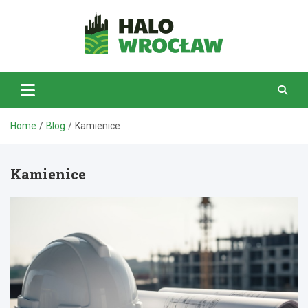
Skip
to
content
HaloWrocław.pl
Home
Blog
Kamienice
Kamienice