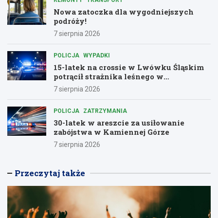
Nowa zatoczka dla wygodniejszych
podróży!
7 sierpnia 2026
POLICJA
WYPADKI
15-latek na crossie w Lwówku Śląskim
potrącił strażnika leśnego w
dramatycznej ucieczce przed policją
7 sierpnia 2026
POLICJA
ZATRZYMANIA
30-latek w areszcie za usiłowanie
zabójstwa w Kamiennej Górze
7 sierpnia 2026
Przeczytaj także