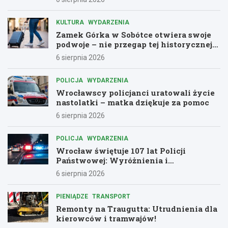
KULTURA
WYDARZENIA
Zamek Górka w Sobótce otwiera swoje
podwoje – nie przegap tej historycznej
przygody!
6 sierpnia 2026
POLICJA
WYDARZENIA
Wrocławscy policjanci uratowali życie
nastolatki – matka dziękuje za pomoc
6 sierpnia 2026
POLICJA
WYDARZENIA
Wrocław świętuje 107 lat Policji
Państwowej: Wyróżnienia i
podziękowania dla bohaterów służby
6 sierpnia 2026
PIENIĄDZE
TRANSPORT
Remonty na Traugutta: Utrudnienia dla
kierowców i tramwajów!