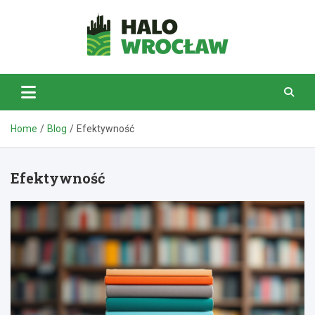
Skip
to
content
HaloWrocław.pl
Home
Blog
Efektywność
Efektywność