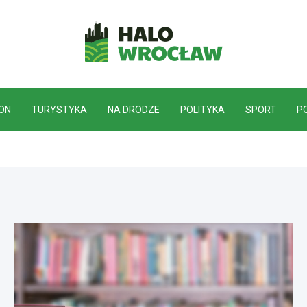
HaloWrocław.pl
ON
TURYSTYKA
NA DRODZE
POLITYKA
SPORT
P