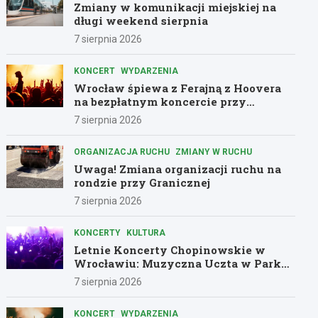
Zmiany w komunikacji miejskiej na
długi weekend sierpnia
7 sierpnia 2026
KONCERT
WYDARZENIA
Wrocław śpiewa z Ferajną z Hoovera
na bezpłatnym koncercie przy
Komuny Paryskiej
7 sierpnia 2026
ORGANIZACJA RUCHU
ZMIANY W RUCHU
Uwaga! Zmiana organizacji ruchu na
rondzie przy Granicznej
7 sierpnia 2026
KONCERTY
KULTURA
Letnie Koncerty Chopinowskie w
Wrocławiu: Muzyczna Uczta w Parku
Południowym!
7 sierpnia 2026
KONCERT
WYDARZENIA