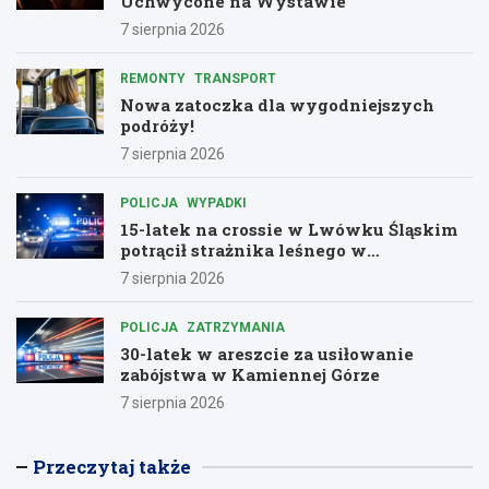
Uchwycone na Wystawie
7 sierpnia 2026
REMONTY
TRANSPORT
Nowa zatoczka dla wygodniejszych
podróży!
7 sierpnia 2026
POLICJA
WYPADKI
15-latek na crossie w Lwówku Śląskim
potrącił strażnika leśnego w
dramatycznej ucieczce przed policją
7 sierpnia 2026
POLICJA
ZATRZYMANIA
30-latek w areszcie za usiłowanie
zabójstwa w Kamiennej Górze
7 sierpnia 2026
Przeczytaj także