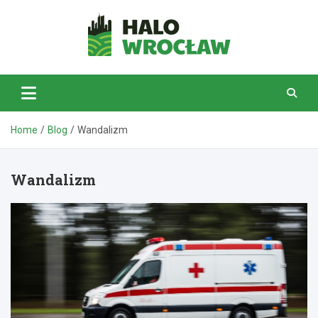
Skip
to
content
HaloWrocław.pl
Home
Blog
Wandalizm
Wandalizm