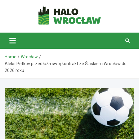
Skip
to
content
HaloWrocław.pl
Home
Wrocław
Aleks Petkov przedłuża swój kontrakt ze Śląskiem Wrocław do
2026 roku