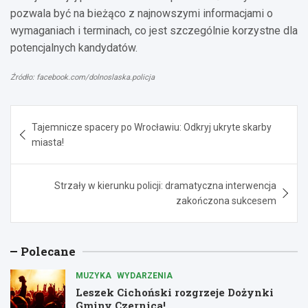
pozwala być na bieżąco z najnowszymi informacjami o
wymaganiach i terminach, co jest szczególnie korzystne dla
potencjalnych kandydatów.
Źródło: facebook.com/dolnoslaska.policja
Nawigacja
Tajemnicze spacery po Wrocławiu: Odkryj ukryte skarby
wpisu
miasta!
Strzały w kierunku policji: dramatyczna interwencja
zakończona sukcesem
Polecane
MUZYKA
WYDARZENIA
Leszek Cichoński rozgrzeje Dożynki
Gminy Czernica!