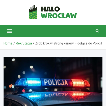
Skip
to
content
HaloWrocław.pl
Home
Rekrutacja
Zrób krok w stronę kariery – dołącz do Policji!