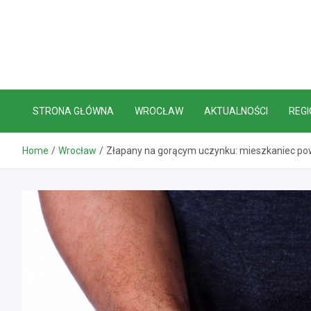
Skip
to
content
STRONA GŁÓWNA
WROCŁAW
AKTUALNOŚCI
REGI
Home
Wrocław
Złapany na gorącym uczynku: mieszkaniec po