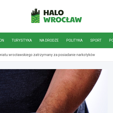
HaloWrocław.pl
ON
TURYSTYKA
NA DRODZE
POLITYKA
SPORT
P
wiatu wrocławskiego zatrzymany za posiadanie narkotyków