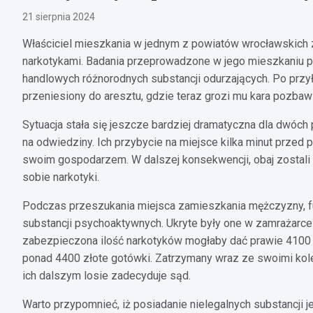
21 sierpnia 2024
Właściciel mieszkania w jednym z powiatów wrocławskich
narkotykami. Badania przeprowadzone w jego mieszkaniu prz
handlowych różnorodnych substancji odurzających. Po przy
przeniesiony do aresztu, gdzie teraz grozi mu kara pozbawi
Sytuacja stała się jeszcze bardziej dramatyczna dla dwóch
na odwiedziny. Ich przybycie na miejsce kilka minut przed po
swoim gospodarzem. W dalszej konsekwencji, obaj zostali z
sobie narkotyki.
Podczas przeszukania miejsca zamieszkania mężczyzny, funk
substancji psychoaktywnych. Ukryte były one w zamrażarce l
zabezpieczona ilość narkotyków mogłaby dać prawie 4100 por
ponad 4400 złote gotówki. Zatrzymany wraz ze swoimi kol
ich dalszym losie zadecyduje sąd.
Warto przypomnieć, iż posiadanie nielegalnych substancji j