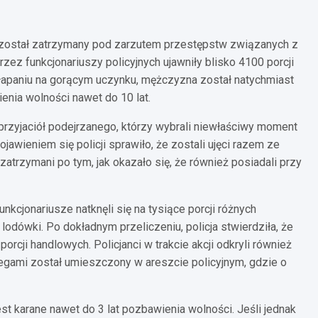
 został zatrzymany pod zarzutem przestępstw związanych z
ez funkcjonariuszy policyjnych ujawniły blisko 4100 porcji
łapaniu na gorącym uczynku, mężczyzna został natychmiast
enia wolności nawet do 10 lat.
 przyjaciół podejrzanego, którzy wybrali niewłaściwy moment
jawieniem się policji sprawiło, że zostali ujęci razem ze
atrzymani po tym, jak okazało się, że również posiadali przy
cjonariusze natknęli się na tysiące porcji różnych
odówki. Po dokładnym przeliczeniu, policja stwierdziła, że
cji handlowych. Policjanci w trakcie akcji odkryli również
egami został umieszczony w areszcie policyjnym, gdzie o
est karane nawet do 3 lat pozbawienia wolności. Jeśli jednak