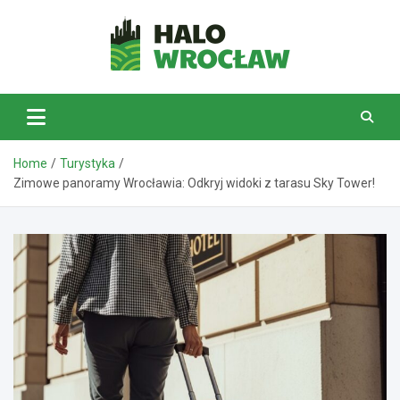
Skip
to
content
HaloWrocław.pl
Home
Turystyka
Zimowe panoramy Wrocławia: Odkryj widoki z tarasu Sky Tower!