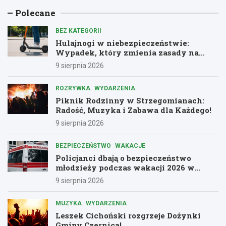
Polecane
BEZ KATEGORII
Hulajnogi w niebezpieczeństwie:
Wypadek, który zmienia zasady na
drogach
9 sierpnia 2026
ROZRYWKA
WYDARZENIA
Piknik Rodzinny w Strzegomianach:
Radość, Muzyka i Zabawa dla Każdego!
9 sierpnia 2026
BEZPIECZEŃSTWO
WAKACJE
Policjanci dbają o bezpieczeństwo
młodzieży podczas wakacji 2026 w
Dolnośląskiem
9 sierpnia 2026
MUZYKA
WYDARZENIA
Leszek Cichoński rozgrzeje Dożynki
Gminy Czernica!