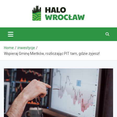
Skip
to
content
HaloWrocław.pl
Home
inwestycje
Wspieraj Gminę Mietków, rozliczając PIT tam, gdzie żyjesz!