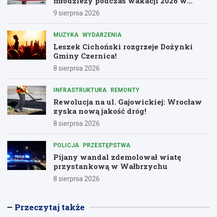
młodzieży podczas wakacji 2026 w
Dolnośląskiem
9 sierpnia 2026
MUZYKA
WYDARZENIA
Leszek Cichoński rozgrzeje Dożynki
Gminy Czernica!
8 sierpnia 2026
INFRASTRUKTURA
REMONTY
Rewolucja na ul. Gajowickiej: Wrocław
zyska nową jakość dróg!
8 sierpnia 2026
POLICJA
PRZESTĘPSTWA
Pijany wandal zdemolował wiatę
przystankową w Wałbrzychu
8 sierpnia 2026
Przeczytaj także