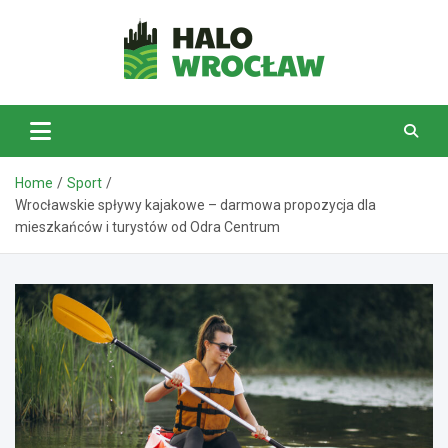
Skip
to
content
HaloWrocław.pl
Home
Sport
Wrocławskie spływy kajakowe – darmowa propozycja dla
mieszkańców i turystów od Odra Centrum