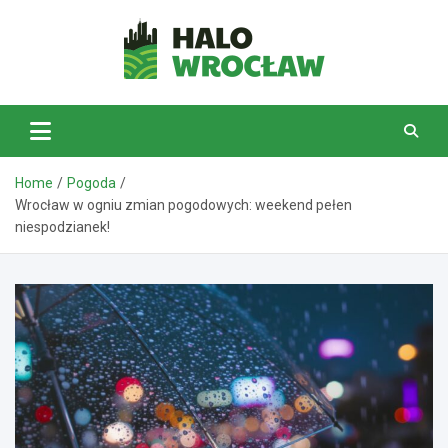
Skip
to
content
HaloWrocław.pl
Home
Pogoda
Wrocław w ogniu zmian pogodowych: weekend pełen
niespodzianek!