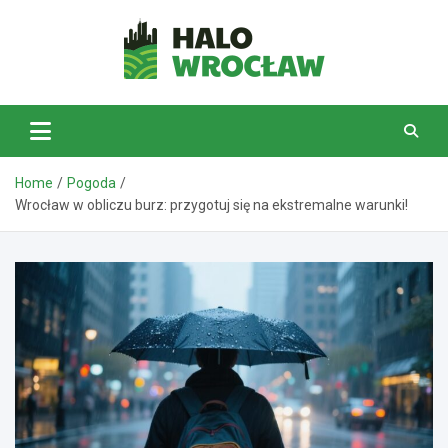
Skip
to
content
HaloWrocław.pl
Home
Pogoda
Wrocław w obliczu burz: przygotuj się na ekstremalne warunki!