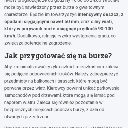
IMGW prognozuje, że od godziny 16:00 do 24:00 Wrocław
może być nawiedzony przez burze o gwałtownym
charakterze. Będzie im towarzyszyć
intensywny deszcz, z
opadami sięgającymi nawet 50 mm
, oraz
silny wiatr,
który w porywach może osiągnąć prędkość 90-100
km/h
. Dodatkowo, istnieje ryzyko wystąpienia gradu, co
zwiększa potencjalne zagrożenie.
Jak przygotować się na burze?
Aby zminimalizować ryzyko szkód, mieszkańcom zaleca
się podjęcie odpowiednich kroków. Należy zabezpieczyć
przedmioty na balkonach i tarasach, które mogą być
porwane przez wiatr. Kierowcy powinni unikać parkowania
samochodów pod drzewami, które mogą się łamać pod
naporem wiatru. Zaleca się również pozostanie w
bezpiecznych miejscach podczas burzy, z dala od
otwartych przestrzeni.