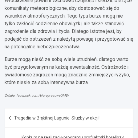
Wrocławianie powinni zachować czujność i śledzić bieżące
komunikaty meteorologiczne, aby dostosować się do
warunków atmosferycznych. Tego typu burze mogą nie
tylko zakłócić codzienne obowiązki, ale także stanowić
zagrożenie dla zdrowia i życia. Dlatego istotne jest, by
podejść do ostrzeżeń z należytą powagą i przygotować się
na potencjalne niebezpieczeństwa.
Burze mogą nieść ze sobą wiele utrudnień, dlatego warto
być przygotowanym na każdą ewentualność. Ostrożność i
świadomość zagrożeń mogą znacznie zmniejszyć ryzyko,
które niesie za sobą intensywna burza.
Źródło: facebook.com/biuroprasoweUMW
Nawigacja
Tragedia w Błękitnej Lagunie: Służby w akcji!
wpisu
Konkurs na realizację programu profilaktyki boreliozy