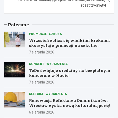
rozstrzygnięty!
Polecane
PROMOCJE
SZKOŁA
Wrzesień zbliża się wielkimi krokami:
skorzystaj z promocji na szkolne
zestawy!
7 sierpnia 2026
KONCERT
WYDARZENIA
TeDe świętuje urodziny na bezpłatnym
koncercie w Hucie!
7 sierpnia 2026
KULTURA
WYDARZENIA
Renowacja Refektarza Dominikanów:
Wrocław zyska nową kulturalną perłę!
6 sierpnia 2026