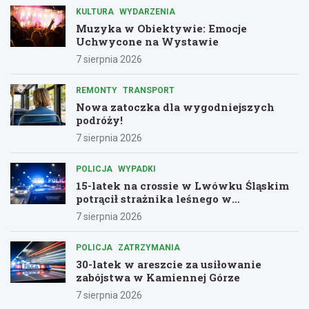
KULTURA
WYDARZENIA
Muzyka w Obiektywie: Emocje
Uchwycone na Wystawie
7 sierpnia 2026
REMONTY
TRANSPORT
Nowa zatoczka dla wygodniejszych
podróży!
7 sierpnia 2026
POLICJA
WYPADKI
15-latek na crossie w Lwówku Śląskim
potrącił strażnika leśnego w
dramatycznej ucieczce przed policją
7 sierpnia 2026
POLICJA
ZATRZYMANIA
30-latek w areszcie za usiłowanie
zabójstwa w Kamiennej Górze
7 sierpnia 2026