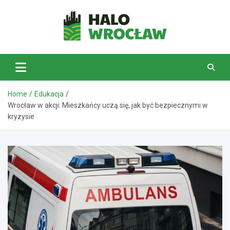
Skip
to
content
HaloWrocław.pl
Home
Edukacja
Wrocław w akcji: Mieszkańcy uczą się, jak być bezpiecznymi w
kryzysie