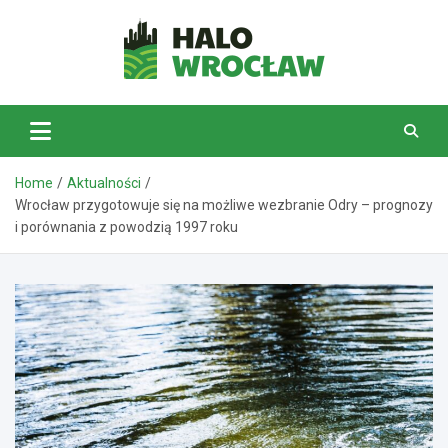
Skip
to
content
HaloWrocław.pl
Home
Aktualności
Wrocław przygotowuje się na możliwe wezbranie Odry – prognozy
i porównania z powodzią 1997 roku