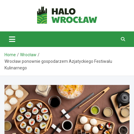
Skip
to
content
HaloWrocław.pl
Home
Wrocław
Wrocław ponownie gospodarzem Azjatyckiego Festiwalu
Kulinarnego