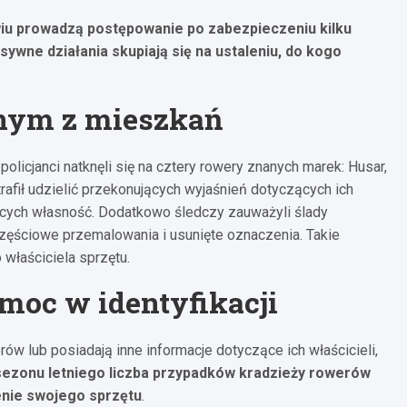
wiu prowadzą postępowanie po zabezpieczeniu kilku
ywne działania skupiają się na ustaleniu, do kogo
dnym z mieszkań
olicjanci natknęli się na cztery rowery znanych marek: Husar,
trafił udzielić przekonujących wyjaśnień dotyczących ich
cych własność. Dodatkowo śledczy zauważyli ślady
 częściowe przemalowania i usunięte oznaczenia. Takie
właściciela sprzętu.
moc w identyfikacji
w lub posiadają inne informacje dotyczące ich właścicieli,
sezonu letniego liczba przypadków kradzieży rowerów
enie swojego sprzętu
.