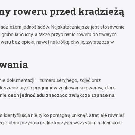
y roweru przed kradzieżą
radzieżom jednośladów. Najskuteczniejsze jest stosowanie
 grube łańcuchy, a także przypinanie roweru do trwałych
oweru bez opieki, nawet na krótką chwilę, zwłaszcza w
owania
ie dokumentacji – numeru seryjnego, zdjęć oraz
łoszenie się do programów znakowania rowerów, które
e cech jednośladu znacząco zwiększa szanse na
dentyfikacja nie tylko pomagają uniknąć strat, ale również
tycja, która przynosi realne korzyści wszystkim miłośnikom