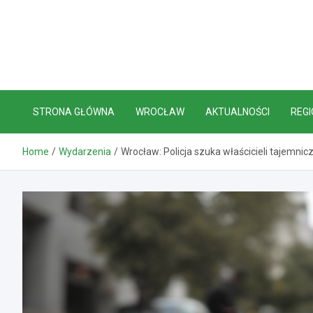
Skip
to
content
STRONA GŁÓWNA
WROCŁAW
AKTUALNOŚCI
REGI
Home
Wydarzenia
Wrocław: Policja szuka właścicieli tajemni