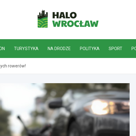
HaloWrocław.pl
ON
TURYSTYKA
NA DRODZE
POLITYKA
SPORT
P
czych rowerów!