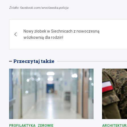
Źródło: facebook.com/wroclawska.policja
Nawigacja
Nowy żłobek w Siechnicach z nowoczesną
wpisu
wózkownią dla rodzin!
Przeczytaj także
PROFILAKTYKA
ZDROWIE
ARCHITEKTUR