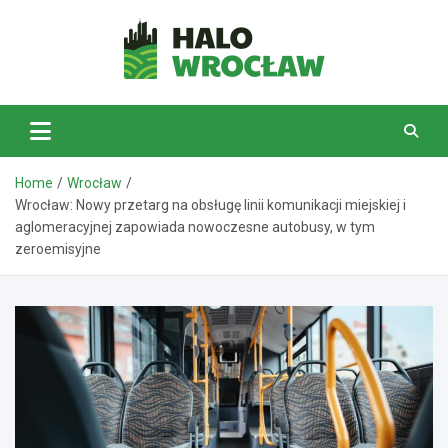
Skip
to
content
HaloWrocław.pl
Home
Wrocław
Wrocław: Nowy przetarg na obsługę linii komunikacji miejskiej i
aglomeracyjnej zapowiada nowoczesne autobusy, w tym
zeroemisyjne