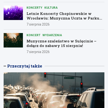
KONCERTY
KULTURA
Letnie Koncerty Chopinowskie w
Wrocławiu: Muzyczna Uczta w Parku
Południowym!
7 sierpnia 2026
KONCERT
WYDARZENIA
Muzyczne szaleństwo w Sulęcinie –
dołącz do zabawy 15 sierpnia!
7 sierpnia 2026
Przeczytaj także