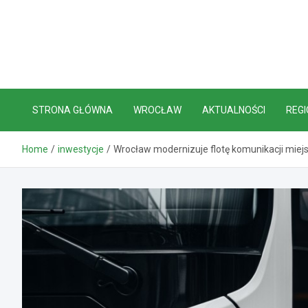
Skip
to
content
STRONA GŁÓWNA
WROCŁAW
AKTUALNOŚCI
REGI
Home
inwestycje
Wrocław modernizuje flotę komunikacji miejs