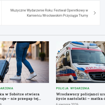
Muzyczne Wydarzenie Roku: Festiwal Operetkowy w
Kamieńcu Wrocławskim Przyciąga Tłumy
ARZENIA
POLICJA
WYDARZENIA
a w Sobótce otwiera
Wrocławscy policjanci ur
oje – nie przegap tej
życie nastolatki – matka 
ej przygody!
pomoc
26
6 sierpnia 2026