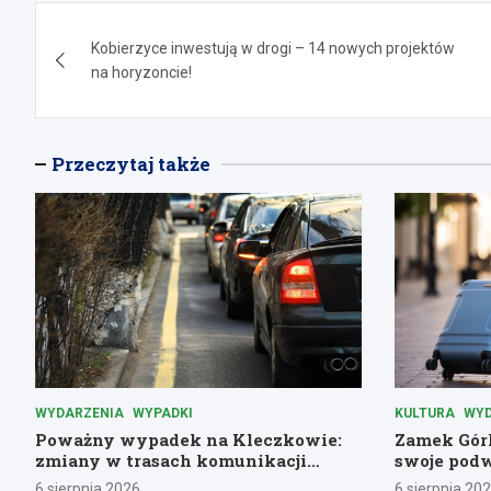
Nawigacja
Kobierzyce inwestują w drogi – 14 nowych projektów
wpisu
na horyzoncie!
Przeczytaj także
WYDARZENIA
WYPADKI
KULTURA
WYD
Poważny wypadek na Kleczkowie:
Zamek Górk
zmiany w trasach komunikacji
swoje podw
miejskiej
historyczn
6 sierpnia 2026
6 sierpnia 20