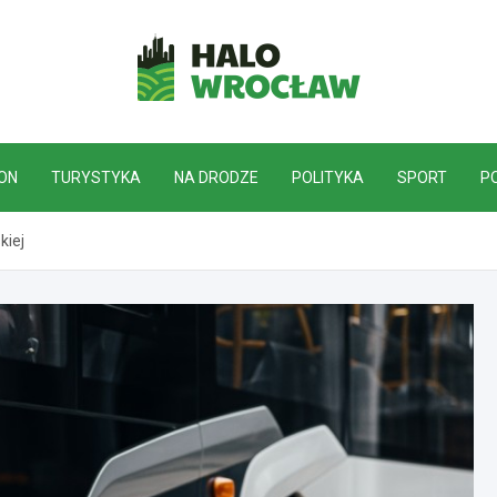
HaloWrocław.pl
ON
TURYSTYKA
NA DRODZE
POLITYKA
SPORT
P
kiej