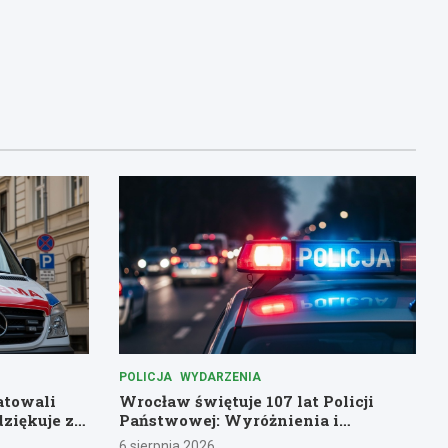
POLICJA
WYDARZENIA
atowali
Wrocław świętuje 107 lat Policji
dziękuje za
Państwowej: Wyróżnienia i
podziękowania dla bohaterów służby
6 sierpnia 2026