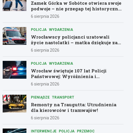
Zamek Górka w Sobótce otwiera swoje
podwoje – nie przegap tej historycznej
przygody!
6 sierpnia 2026
POLICJA
WYDARZENIA
Wrocławscy policjanci uratowali
życie nastolatki – matka dziękuje za
pomoc
6 sierpnia 2026
POLICJA
WYDARZENIA
Wrocław świętuje 107 lat Policji
Państwowej: Wyróżnienia i
podziękowania dla bohaterów służby
6 sierpnia 2026
PIENIĄDZE
TRANSPORT
Remonty na Traugutta: Utrudnienia
dla kierowców i tramwajów!
6 sierpnia 2026
INTERWENCJE
POLICJA
PRZEMOC