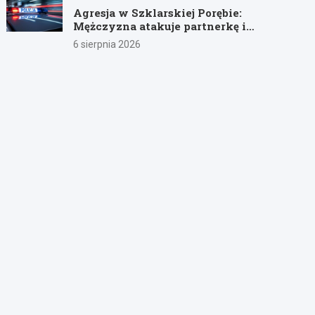
Agresja w Szklarskiej Porębie:
Mężczyzna atakuje partnerkę i
policjantów butelką
6 sierpnia 2026