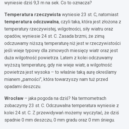
wyniesie dziś 9,3 m na sek. Co to oznacza?
Temperatura rzeczywista
wyniesie 23 st. C, natomiast
temperatura odczuwalna
, czyli taka, która jest złożona z
temperatury rzeczywistej, wilgotności, siły wiatru oraz
opadów, wyniesie 24 st. C. Zasada brzmi, że zimą
odczuwamy niższą temperaturę niż jest w rzeczywistości
jeśli wieje typowy dla zimowych miesięcy wiatr oraz jest
duża wilgotność powietrza. Latem z kolei odczuwamy
wyższą temperaturę, gdy nie wieje wiatr, a wilgotność
powietrza jest wysoka – to właśnie taką aurę określamy
mianem „parności”, która towarzyszy nam tuż przed
opadami deszczu.
Wrocław
– jaka pogoda na dziś? Na termometrach
zobaczymy 23 st. C. Odczuwalna temperatura wyniesie z
kolei 24 st. C. Z przewidywań możemy wyczytać, że dziś
spadnie 0 mm deszczu, 0 mm gradu oraz 0 mm śniegu.