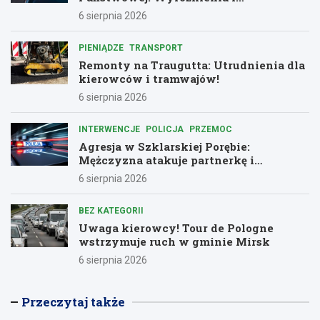
podziękowania dla bohaterów służby
6 sierpnia 2026
PIENIĄDZE
TRANSPORT
Remonty na Traugutta: Utrudnienia dla
kierowców i tramwajów!
6 sierpnia 2026
INTERWENCJE
POLICJA
PRZEMOC
Agresja w Szklarskiej Porębie:
Mężczyzna atakuje partnerkę i
policjantów butelką
6 sierpnia 2026
BEZ KATEGORII
Uwaga kierowcy! Tour de Pologne
wstrzymuje ruch w gminie Mirsk
6 sierpnia 2026
Przeczytaj także