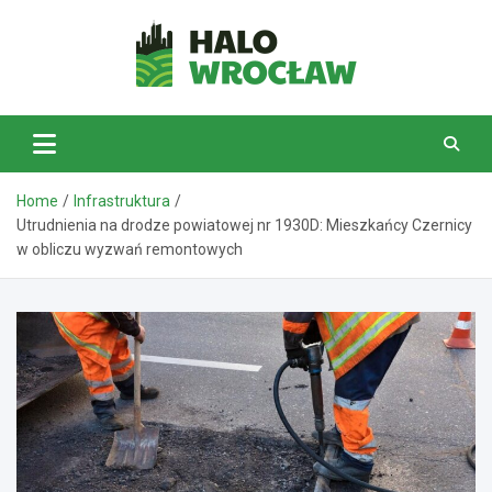
Skip
to
content
HaloWrocław.pl
Home
Infrastruktura
Utrudnienia na drodze powiatowej nr 1930D: Mieszkańcy Czernicy
w obliczu wyzwań remontowych