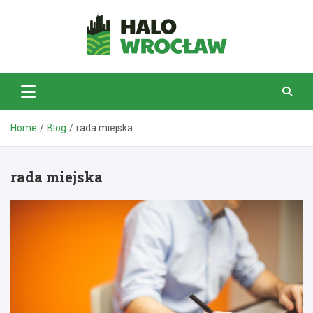
Skip
to
content
HaloWrocław.pl
Home
Blog
rada miejska
rada miejska