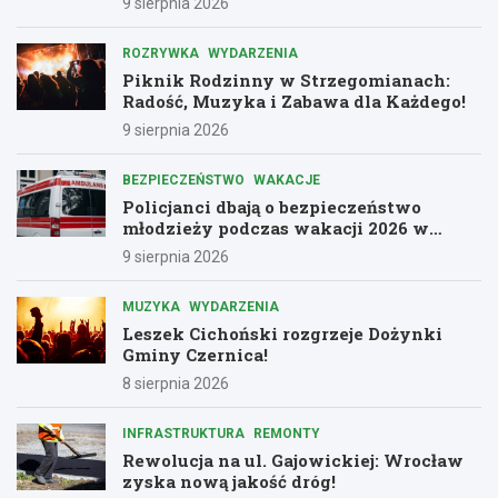
9 sierpnia 2026
ROZRYWKA
WYDARZENIA
Piknik Rodzinny w Strzegomianach:
Radość, Muzyka i Zabawa dla Każdego!
9 sierpnia 2026
BEZPIECZEŃSTWO
WAKACJE
Policjanci dbają o bezpieczeństwo
młodzieży podczas wakacji 2026 w
Dolnośląskiem
9 sierpnia 2026
MUZYKA
WYDARZENIA
Leszek Cichoński rozgrzeje Dożynki
Gminy Czernica!
8 sierpnia 2026
INFRASTRUKTURA
REMONTY
Rewolucja na ul. Gajowickiej: Wrocław
zyska nową jakość dróg!