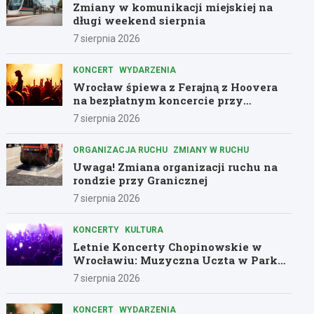
Zmiany w komunikacji miejskiej na
długi weekend sierpnia
7 sierpnia 2026
KONCERT
WYDARZENIA
Wrocław śpiewa z Ferajną z Hoovera
na bezpłatnym koncercie przy
Komuny Paryskiej
7 sierpnia 2026
ORGANIZACJA RUCHU
ZMIANY W RUCHU
Uwaga! Zmiana organizacji ruchu na
rondzie przy Granicznej
7 sierpnia 2026
KONCERTY
KULTURA
Letnie Koncerty Chopinowskie w
Wrocławiu: Muzyczna Uczta w Parku
Południowym!
7 sierpnia 2026
KONCERT
WYDARZENIA