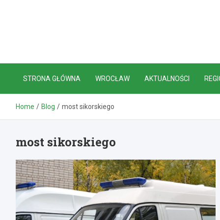
Skip
to
content
STRONA GŁÓWNA
WROCŁAW
AKTUALNOŚCI
REGI
Home
Blog
most sikorskiego
most sikorskiego