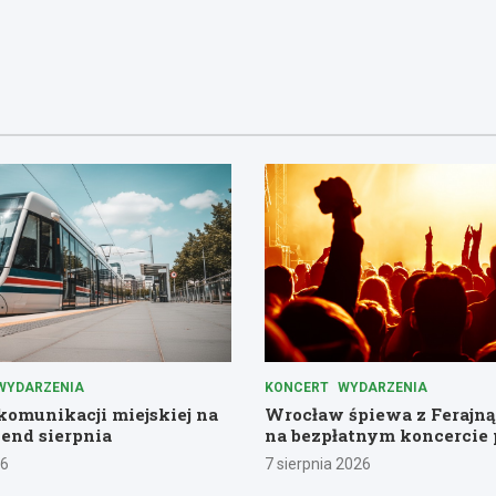
WYDARZENIA
KONCERT
WYDARZENIA
omunikacji miejskiej na
Wrocław śpiewa z Ferajną
end sierpnia
na bezpłatnym koncercie 
Komuny Paryskiej
26
7 sierpnia 2026