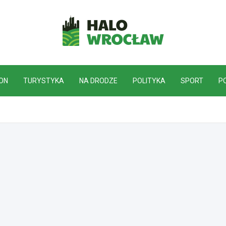
HaloWrocław.pl
ON
TURYSTYKA
NA DRODZE
POLITYKA
SPORT
P