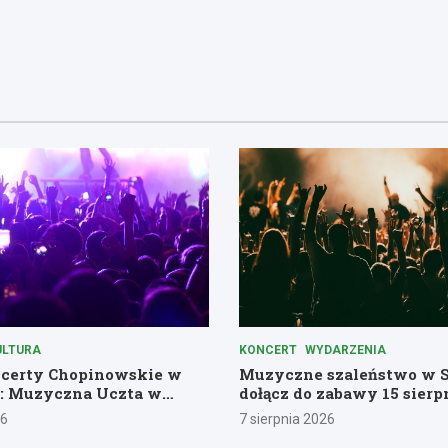
ULTURA
KONCERT
WYDARZENIA
ncerty Chopinowskie w
Muzyczne szaleństwo w S
: Muzyczna Uczta w
dołącz do zabawy 15 sierp
udniowym!
26
7 sierpnia 2026