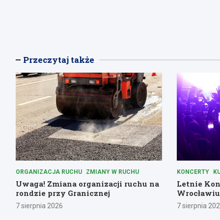
Przeczytaj także
ORGANIZACJA RUCHU
ZMIANY W RUCHU
KONCERTY
K
Uwaga! Zmiana organizacji ruchu na
Letnie Ko
rondzie przy Granicznej
Wrocławiu
Parku Poł
7 sierpnia 2026
7 sierpnia 20