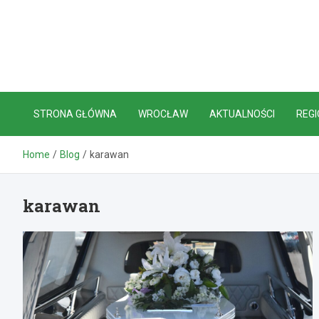
Skip
to
content
STRONA GŁÓWNA
WROCŁAW
AKTUALNOŚCI
REGI
Home
Blog
karawan
karawan