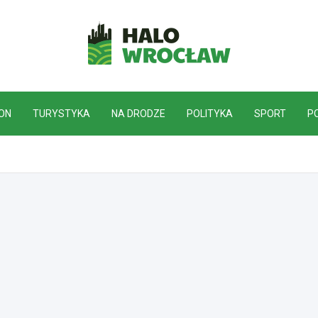
HaloWrocław.pl
ON
TURYSTYKA
NA DRODZE
POLITYKA
SPORT
P