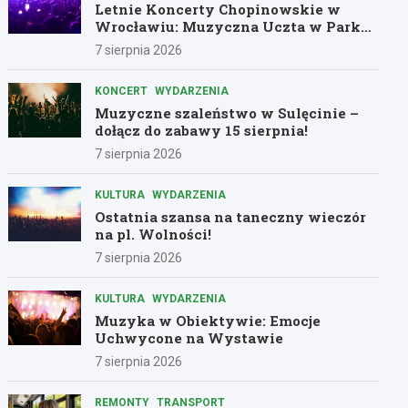
Letnie Koncerty Chopinowskie w
Wrocławiu: Muzyczna Uczta w Parku
Południowym!
7 sierpnia 2026
KONCERT
WYDARZENIA
Muzyczne szaleństwo w Sulęcinie –
dołącz do zabawy 15 sierpnia!
7 sierpnia 2026
KULTURA
WYDARZENIA
Ostatnia szansa na taneczny wieczór
na pl. Wolności!
7 sierpnia 2026
KULTURA
WYDARZENIA
Muzyka w Obiektywie: Emocje
Uchwycone na Wystawie
7 sierpnia 2026
REMONTY
TRANSPORT