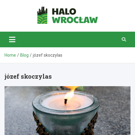
Skip
to
content
HaloWrocław.pl
Home
Blog
józef skoczylas
józef skoczylas