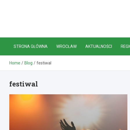
Skip
to
content
STRONA GŁÓWNA
WROCŁAW
AKTUALNOŚCI
REGI
Home
Blog
festiwal
festiwal