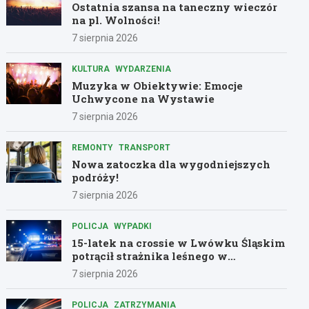
Ostatnia szansa na taneczny wieczór
na pl. Wolności!
7 sierpnia 2026
KULTURA
WYDARZENIA
Muzyka w Obiektywie: Emocje
Uchwycone na Wystawie
7 sierpnia 2026
REMONTY
TRANSPORT
Nowa zatoczka dla wygodniejszych
podróży!
7 sierpnia 2026
POLICJA
WYPADKI
15-latek na crossie w Lwówku Śląskim
potrącił strażnika leśnego w
dramatycznej ucieczce przed policją
7 sierpnia 2026
POLICJA
ZATRZYMANIA