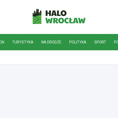
HaloWrocław.pl
ON
TURYSTYKA
NA DRODZE
POLITYKA
SPORT
P