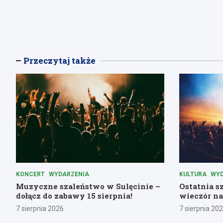
Przeczytaj także
KONCERT
WYDARZENIA
KULTURA
WYD
Muzyczne szaleństwo w Sulęcinie –
Ostatnia s
dołącz do zabawy 15 sierpnia!
wieczór na
7 sierpnia 2026
7 sierpnia 20