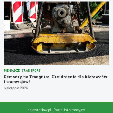
PIENIĄDZE
TRANSPORT
Remonty na Traugutta: Utrudnienia dla kierowców
i tramwajów!
6 sierpnia 2026
halowroclaw.pl - Portal informacyjny.