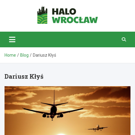
Skip
to
content
HaloWrocław.pl
Home
Blog
Dariusz Kłyś
Dariusz Kłyś