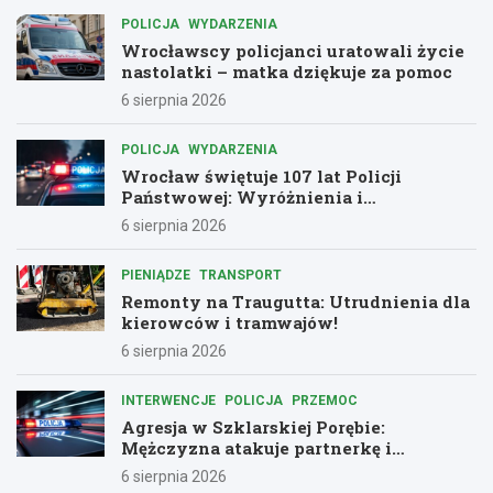
POLICJA
WYDARZENIA
Wrocławscy policjanci uratowali życie
nastolatki – matka dziękuje za pomoc
6 sierpnia 2026
POLICJA
WYDARZENIA
Wrocław świętuje 107 lat Policji
Państwowej: Wyróżnienia i
podziękowania dla bohaterów służby
6 sierpnia 2026
PIENIĄDZE
TRANSPORT
Remonty na Traugutta: Utrudnienia dla
kierowców i tramwajów!
6 sierpnia 2026
INTERWENCJE
POLICJA
PRZEMOC
Agresja w Szklarskiej Porębie:
Mężczyzna atakuje partnerkę i
policjantów butelką
6 sierpnia 2026