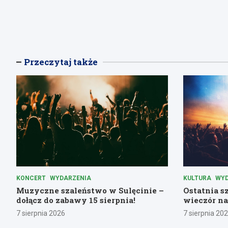
Przeczytaj także
KONCERT
WYDARZENIA
KULTURA
WYD
Muzyczne szaleństwo w Sulęcinie –
Ostatnia s
dołącz do zabawy 15 sierpnia!
wieczór na
7 sierpnia 2026
7 sierpnia 20