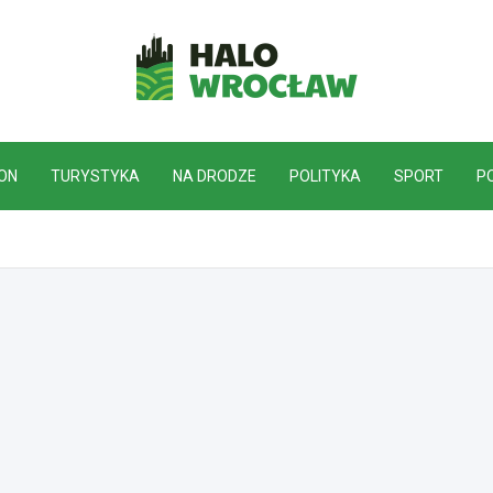
HaloWrocław.pl
ON
TURYSTYKA
NA DRODZE
POLITYKA
SPORT
P