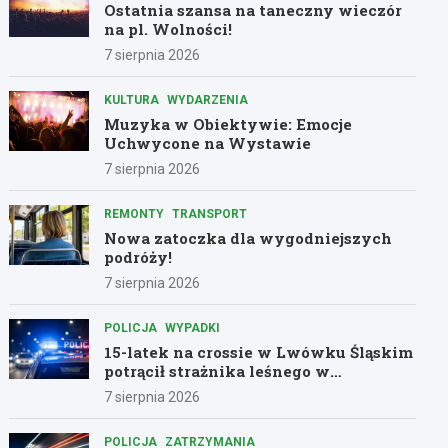
Ostatnia szansa na taneczny wieczór
na pl. Wolności!
7 sierpnia 2026
KULTURA
WYDARZENIA
Muzyka w Obiektywie: Emocje
Uchwycone na Wystawie
7 sierpnia 2026
REMONTY
TRANSPORT
Nowa zatoczka dla wygodniejszych
podróży!
7 sierpnia 2026
POLICJA
WYPADKI
15-latek na crossie w Lwówku Śląskim
potrącił strażnika leśnego w
dramatycznej ucieczce przed policją
7 sierpnia 2026
POLICJA
ZATRZYMANIA