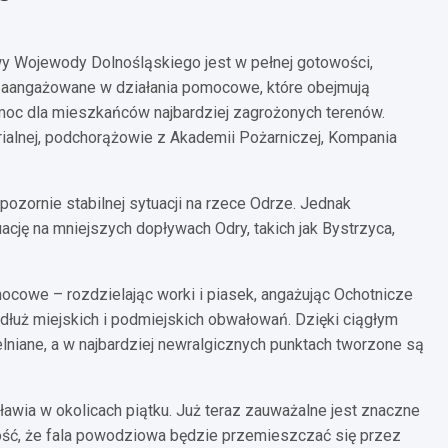
 Wojewody Dolnośląskiego jest w pełnej gotowości,
są zaangażowane w działania pomocowe, które obejmują
c dla mieszkańców najbardziej zagrożonych terenów.
alnej, podchorążowie z Akademii Pożarniczej, Kompania
ozornie stabilnej sytuacji na rzece Odrze. Jednak
ję na mniejszych dopływach Odry, takich jak Bystrzyca,
ocowe – rozdzielając worki i piasek, angażując Ochotnicze
dłuż miejskich i podmiejskich obwałowań. Dzięki ciągłym
lniane, a w najbardziej newralgicznych punktach tworzone są
ławia w okolicach piątku. Już teraz zauważalne jest znaczne
ść, że fala powodziowa będzie przemieszczać się przez