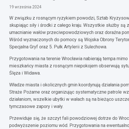
19 września 2024
W związku z rosnącym ryzykiem powodzi, Sztab Kryzysowy
skupiając siły i środki z całego kraju. Wszystkie służby 
umacnianie wałów przeciwpowodziowych oraz doraźna pomo
Wśród wyznaczonych do pomocy są Wojska Obrony Terytori
Specjalna Gryf oraz 5. Pułk Artylerii z Sulechowa.
Przygotowania na terenie Wrocławia nabierają tempa mimo p
mieszkańcy miasta z rosnącym niepokojem obserwują sytuac
Ślęza i Widawa.
Władze miasta i okolicznych gmin koordynują działania pom
Straże Pożarne oraz organizując systematyczne patrole wz
działaniom, wszelkie ubytki w wałach są na bieżąco uszcze
tymczasowe zapory i wały.
Przewiduje się, że szczyt fali powodziowej dotrze do Wroc
podwyższenie poziomu wód. Przygotowania na ewentualno