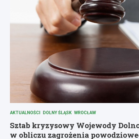
AKTUALNOŚCI
DOLNY ŚLĄSK
WROCŁAW
Sztab kryzysowy Wojewody Dolnoś
w obliczu zagrożenia powodziow