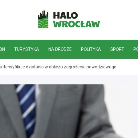
HaloWrocław.pl
ON
TURYSTYKA
NA DRODZE
POLITYKA
SPORT
P
intensyfikuje działania w obliczu zagrożenia powodziowego