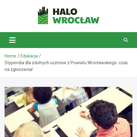
Skip
to
content
HaloWrocław.pl
Home
Edukacja
Stypendia dla zdolnych uczniów z Powiatu Wrocławskiego: czas
na zgłoszenia!