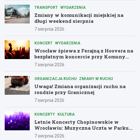
TRANSPORT
WYDARZENIA
Zmiany w komunikacji miejskiej na
długi weekend sierpnia
7 sierpnia 2026
KONCERT
WYDARZENIA
Wrocław śpiewa z Ferajną z Hoovera na
bezpłatnym koncercie przy Komuny
Paryskiej
7 sierpnia 2026
ORGANIZACJA RUCHU
ZMIANY W RUCHU
Uwaga! Zmiana organizacji ruchu na
rondzie przy Granicznej
7 sierpnia 2026
KONCERTY
KULTURA
Letnie Koncerty Chopinowskie w
Wrocławiu: Muzyczna Uczta w Parku
Południowym!
7 sierpnia 2026