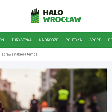
HaloWrocław.pl
ON
TURYSTYKA
NA DRODZE
POLITYKA
SPORT
P
– sprawa nabiera tempa!