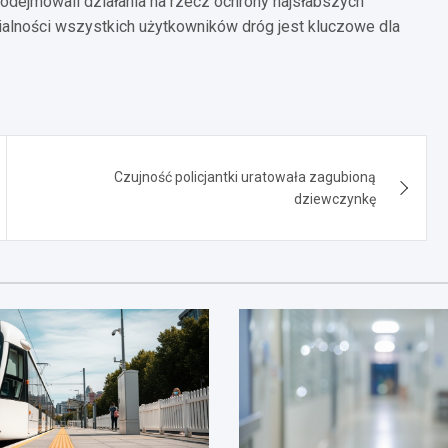
podejmowali działania na rzecz ochrony najsłabszych
alności wszystkich użytkowników dróg jest kluczowe dla
Czujność policjantki uratowała zagubioną
dziewczynkę