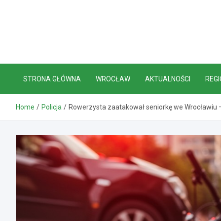
Skip
to
content
STRONA GŁÓWNA
WROCŁAW
AKTUALNOŚCI
REGI
Home
Policja
Rowerzysta zaatakował seniorkę we Wrocławiu 