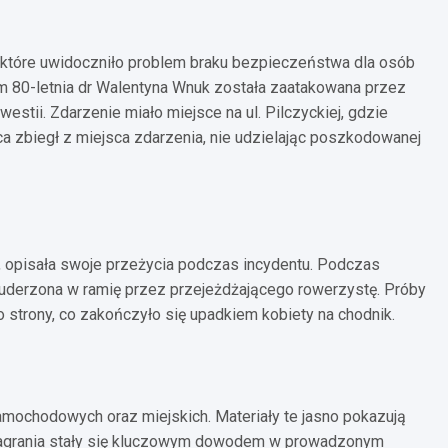
 które uwidoczniło problem braku bezpieczeństwa dla osób
rym 80-letnia dr Walentyna Wnuk została zaatakowana przez
westii. Zdarzenie miało miejsce na ul. Pilczyckiej, gdzie
a zbiegł z miejsca zdarzenia, nie udzielając poszkodowanej
w, opisała swoje przeżycia podczas incydentu. Podczas
uderzona w ramię przez przejeżdżającego rowerzystę. Próby
go strony, co zakończyło się upadkiem kobiety na chodnik.
mochodowych oraz miejskich. Materiały te jasno pokazują
 Nagrania stały się kluczowym dowodem w prowadzonym