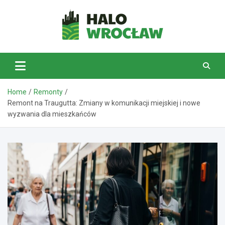
Skip
to
content
HaloWrocław.pl
Home
Remonty
Remont na Traugutta: Zmiany w komunikacji miejskiej i nowe
wyzwania dla mieszkańców