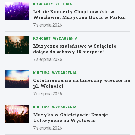
KONCERTY
KULTURA
Letnie Koncerty Chopinowskie w
Wrocławiu: Muzyczna Uczta w Parku
Południowym!
7 sierpnia 2026
KONCERT
WYDARZENIA
Muzyczne szaleństwo w Sulęcinie –
dołącz do zabawy 15 sierpnia!
7 sierpnia 2026
KULTURA
WYDARZENIA
Ostatnia szansa na taneczny wieczór na
pl. Wolności!
7 sierpnia 2026
KULTURA
WYDARZENIA
Muzyka w Obiektywie: Emocje
Uchwycone na Wystawie
7 sierpnia 2026