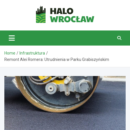
Skip
to
content
HaloWrocław.pl
Home
Infrastruktura
Remont Alei Romera: Utrudnienia w Parku Grabiszyńskim