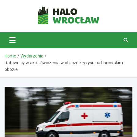
Skip
to
content
HaloWrocław.pl
Home
Wydarzenia
Ratownicy w akcji: ćwiczenia w obliczu kryzysu na harcerskim
obozie