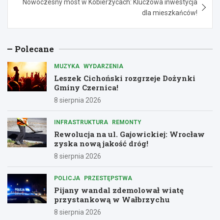
Nowoczesny most w Kobierzycach: Kluczowa inwestycja
dla mieszkańców!
Polecane
MUZYKA
WYDARZENIA
Leszek Cichoński rozgrzeje Dożynki
Gminy Czernica!
8 sierpnia 2026
INFRASTRUKTURA
REMONTY
Rewolucja na ul. Gajowickiej: Wrocław
zyska nową jakość dróg!
8 sierpnia 2026
POLICJA
PRZESTĘPSTWA
Pijany wandal zdemolował wiatę
przystankową w Wałbrzychu
8 sierpnia 2026