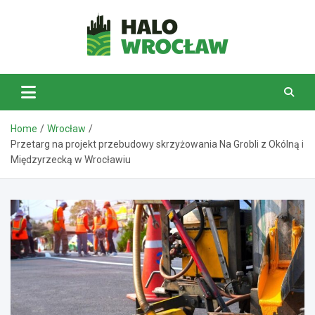
Skip
to
content
HaloWrocław.pl
Home
Wrocław
Przetarg na projekt przebudowy skrzyżowania Na Grobli z Okólną i
Międzyrzecką w Wrocławiu