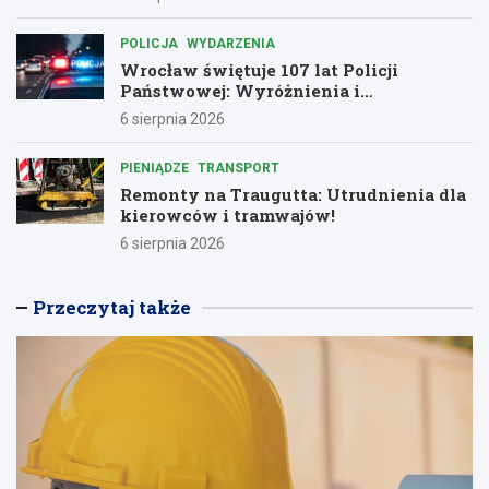
POLICJA
WYDARZENIA
Wrocław świętuje 107 lat Policji
Państwowej: Wyróżnienia i
podziękowania dla bohaterów służby
6 sierpnia 2026
PIENIĄDZE
TRANSPORT
Remonty na Traugutta: Utrudnienia dla
kierowców i tramwajów!
6 sierpnia 2026
Przeczytaj także