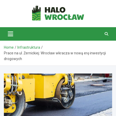
Skip
to
content
HaloWrocław.pl
Home
Infrastruktura
Prace na ul. Żernickiej: Wrocław wkracza w nową erę inwestycji
drogowych