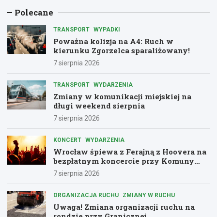
Polecane
TRANSPORT
WYPADKI
Poważna kolizja na A4: Ruch w
kierunku Zgorzelca sparaliżowany!
7 sierpnia 2026
TRANSPORT
WYDARZENIA
Zmiany w komunikacji miejskiej na
długi weekend sierpnia
7 sierpnia 2026
KONCERT
WYDARZENIA
Wrocław śpiewa z Ferajną z Hoovera na
bezpłatnym koncercie przy Komuny
Paryskiej
7 sierpnia 2026
ORGANIZACJA RUCHU
ZMIANY W RUCHU
Uwaga! Zmiana organizacji ruchu na
rondzie przy Granicznej