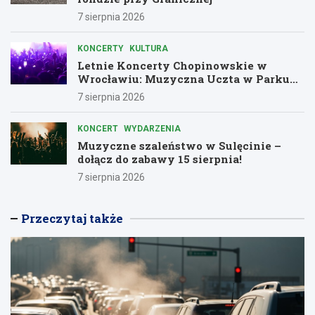
7 sierpnia 2026
KONCERTY
KULTURA
Letnie Koncerty Chopinowskie w
Wrocławiu: Muzyczna Uczta w Parku
Południowym!
7 sierpnia 2026
KONCERT
WYDARZENIA
Muzyczne szaleństwo w Sulęcinie –
dołącz do zabawy 15 sierpnia!
7 sierpnia 2026
Przeczytaj także