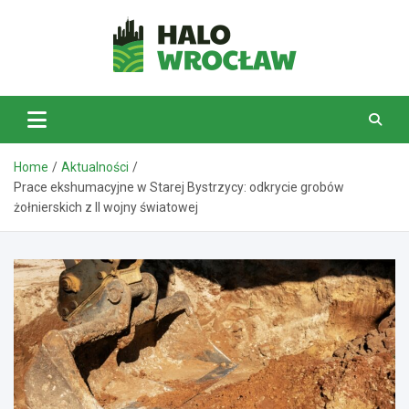
Skip
to
content
HaloWrocław.pl
Home
Aktualności
Prace ekshumacyjne w Starej Bystrzycy: odkrycie grobów
żołnierskich z II wojny światowej