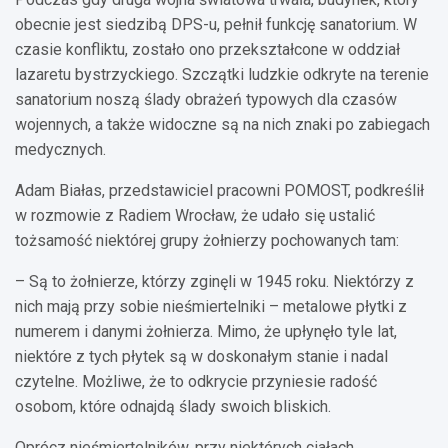
obecnie jest siedzibą DPS-u, pełnił funkcję sanatorium. W
czasie konfliktu, zostało ono przekształcone w oddział
lazaretu bystrzyckiego. Szczątki ludzkie odkryte na terenie
sanatorium noszą ślady obrażeń typowych dla czasów
wojennych, a także widoczne są na nich znaki po zabiegach
medycznych.
Adam Białas, przedstawiciel pracowni POMOST, podkreślił
w rozmowie z Radiem Wrocław, że udało się ustalić
tożsamość niektórej grupy żołnierzy pochowanych tam:
– Są to żołnierze, którzy zginęli w 1945 roku. Niektórzy z
nich mają przy sobie nieśmiertelniki – metalowe płytki z
numerem i danymi żołnierza. Mimo, że upłynęło tyle lat,
niektóre z tych płytek są w doskonałym stanie i nadal
czytelne. Możliwe, że to odkrycie przyniesie radość
osobom, które odnajdą ślady swoich bliskich.
Oprócz nieśmiertelników, przy niektórych ciałach