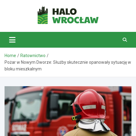
Skip
to
content
HaloWrocław.pl
Home
Ratownictwo
Pożar w Nowym Dworze: Służby skutecznie opanowały sytuację w
bloku mieszkalnym