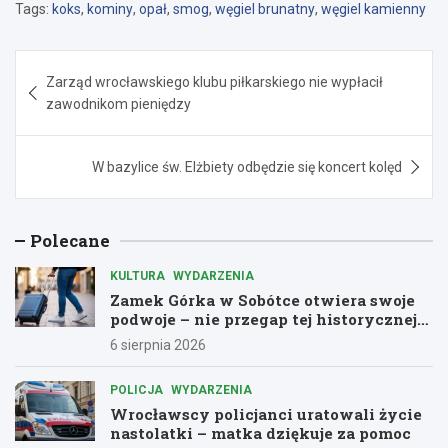
Tags:
koks
,
kominy
,
opał
,
smog
,
węgiel brunatny
,
węgiel kamienny
Nawigacja
Zarząd wrocławskiego klubu piłkarskiego nie wypłacił
wpisu
zawodnikom pieniędzy
W bazylice św. Elżbiety odbędzie się koncert kolęd
Polecane
KULTURA
WYDARZENIA
Zamek Górka w Sobótce otwiera swoje
podwoje – nie przegap tej historycznej
przygody!
6 sierpnia 2026
POLICJA
WYDARZENIA
Wrocławscy policjanci uratowali życie
nastolatki – matka dziękuje za pomoc