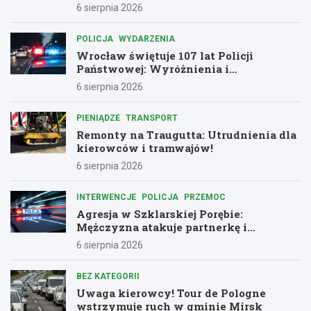
6 sierpnia 2026
POLICJA
WYDARZENIA
Wrocław świętuje 107 lat Policji
Państwowej: Wyróżnienia i
podziękowania dla bohaterów służby
6 sierpnia 2026
PIENIĄDZE
TRANSPORT
Remonty na Traugutta: Utrudnienia dla
kierowców i tramwajów!
6 sierpnia 2026
INTERWENCJE
POLICJA
PRZEMOC
Agresja w Szklarskiej Porębie:
Mężczyzna atakuje partnerkę i
policjantów butelką
6 sierpnia 2026
BEZ KATEGORII
Uwaga kierowcy! Tour de Pologne
wstrzymuje ruch w gminie Mirsk