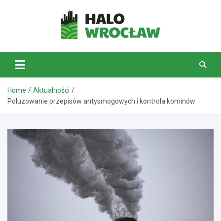
Skip
to
content
HaloWrocław.pl
Home
Aktualności
Poluzowanie przepisów antysmogowych i kontrola kominów