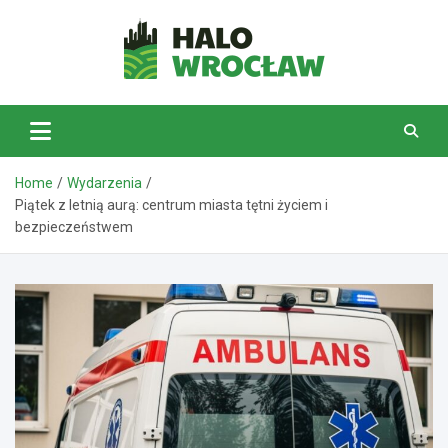
Skip
to
content
HaloWrocław.pl
Home
Wydarzenia
Piątek z letnią aurą: centrum miasta tętni życiem i
bezpieczeństwem