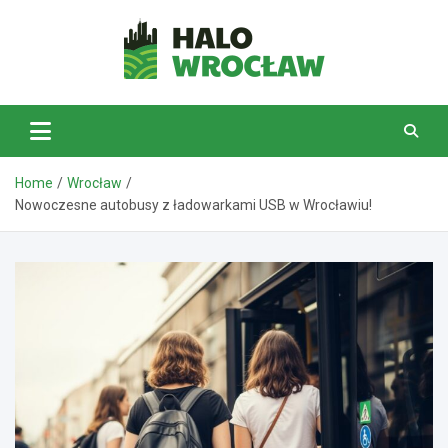
Skip
to
content
HaloWrocław.pl
Home
Wrocław
Nowoczesne autobusy z ładowarkami USB w Wrocławiu!