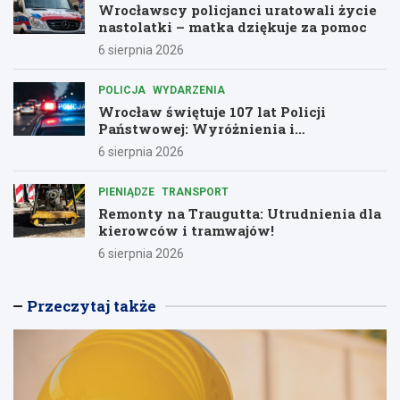
Wrocławscy policjanci uratowali życie
nastolatki – matka dziękuje za pomoc
6 sierpnia 2026
POLICJA
WYDARZENIA
Wrocław świętuje 107 lat Policji
Państwowej: Wyróżnienia i
podziękowania dla bohaterów służby
6 sierpnia 2026
PIENIĄDZE
TRANSPORT
Remonty na Traugutta: Utrudnienia dla
kierowców i tramwajów!
6 sierpnia 2026
Przeczytaj także