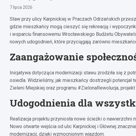
7 lipca 2026
Staw przy ulicy Karpnickiej w Praczach Odrzańskich przesze
gdzie mieszkańcy mogą cieszyć się rekreacją i wypoczynk
i wsparciu finansowemu Wrocławskiego Budżetu Obywatels
nowych udogodnień, które przyciągają zarówno mieszkańców
Zaangażowanie społecznośc
Inicjatywa dotycząca modernizacji stawu zrodziła się z pot
osiedla. Widzieliśmy, jak mieszkańcy dostrzegli potencjał t
Zieleni Miejskiej oraz programu #ZielonaRewolucja, projekt 
Udogodnienia dla wszystk
Realizacja projektu przyniosła nowe ścieżki o nawierzchni 
Nowo otwarte wejścia od ulic Karpnickiej i Głównej znacznie
modernizacji, dzięki wzmocnionym wjazdom.