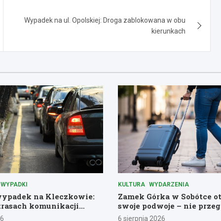
Wypadek na ul. Opolskiej: Droga zablokowana w obu
kierunkach
WYPADKI
KULTURA
WYDARZENIA
ypadek na Kleczkowie:
Zamek Górka w Sobótce o
trasach komunikacji
swoje podwoje – nie przeg
historycznej przygody!
26
6 sierpnia 2026