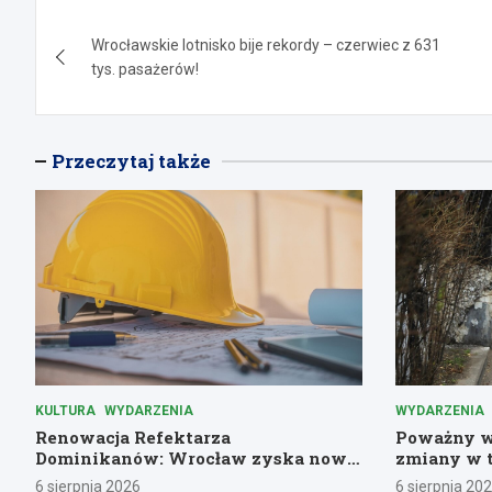
Nawigacja
Wrocławskie lotnisko bije rekordy – czerwiec z 631
wpisu
tys. pasażerów!
Przeczytaj także
KULTURA
WYDARZENIA
WYDARZENIA
Renowacja Refektarza
Poważny w
Dominikanów: Wrocław zyska nową
zmiany w 
kulturalną perłę!
miejskiej
6 sierpnia 2026
6 sierpnia 20