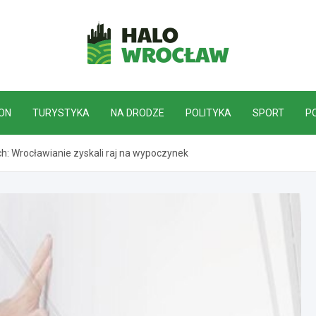
HaloWrocław.pl
ON
TURYSTYKA
NA DRODZE
POLITYKA
SPORT
P
: Wrocławianie zyskali raj na wypoczynek