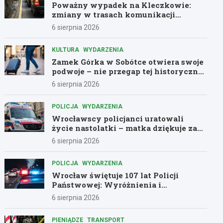
Poważny wypadek na Kleczkowie:
zmiany w trasach komunikacji
miejskiej
6 sierpnia 2026
KULTURA
WYDARZENIA
Zamek Górka w Sobótce otwiera swoje
podwoje – nie przegap tej historycznej
przygody!
6 sierpnia 2026
POLICJA
WYDARZENIA
Wrocławscy policjanci uratowali
życie nastolatki – matka dziękuje za
pomoc
6 sierpnia 2026
POLICJA
WYDARZENIA
Wrocław świętuje 107 lat Policji
Państwowej: Wyróżnienia i
podziękowania dla bohaterów służby
6 sierpnia 2026
PIENIĄDZE
TRANSPORT