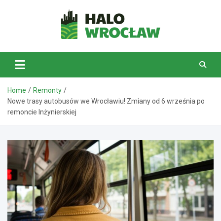
Skip
to
content
HaloWrocław.pl
Home
Remonty
Nowe trasy autobusów we Wrocławiu! Zmiany od 6 września po
remoncie Inżynierskiej