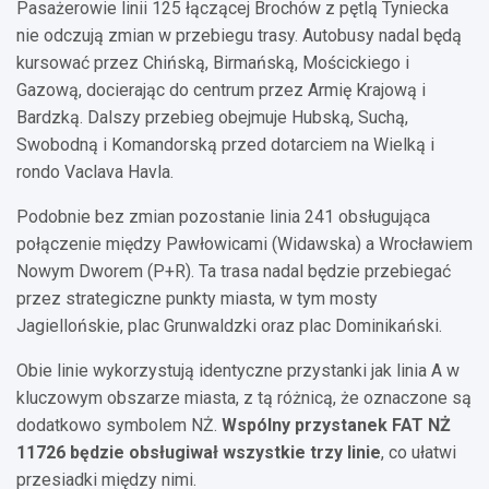
Pasażerowie linii 125 łączącej Brochów z pętlą Tyniecka
nie odczują zmian w przebiegu trasy. Autobusy nadal będą
kursować przez Chińską, Birmańską, Mościckiego i
Gazową, docierając do centrum przez Armię Krajową i
Bardzką. Dalszy przebieg obejmuje Hubską, Suchą,
Swobodną i Komandorską przed dotarciem na Wielką i
rondo Vaclava Havla.
Podobnie bez zmian pozostanie linia 241 obsługująca
połączenie między Pawłowicami (Widawska) a Wrocławiem
Nowym Dworem (P+R). Ta trasa nadal będzie przebiegać
przez strategiczne punkty miasta, w tym mosty
Jagiellońskie, plac Grunwaldzki oraz plac Dominikański.
Obie linie wykorzystują identyczne przystanki jak linia A w
kluczowym obszarze miasta, z tą różnicą, że oznaczone są
dodatkowo symbolem NŻ.
Wspólny przystanek FAT NŻ
11726 będzie obsługiwał wszystkie trzy linie
, co ułatwi
przesiadki między nimi.