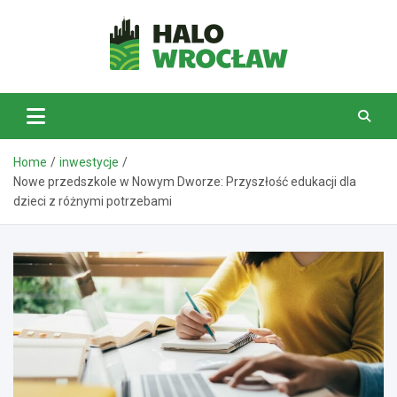
Skip
to
content
HaloWrocław.pl
Home
inwestycje
Nowe przedszkole w Nowym Dworze: Przyszłość edukacji dla
dzieci z różnymi potrzebami