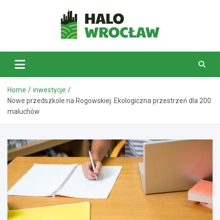
Skip
to
content
HaloWrocław.pl
Home
inwestycje
Nowe przedszkole na Rogowskiej: Ekologiczna przestrzeń dla 200
maluchów